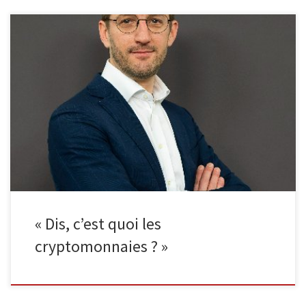
Rendez-vous le lundi 3 octobre à 18h30 au Malmundarium pour
assister à la conférence-débat du journaliste Gilles Quoistiaux
(L’Echo, Trends-Tendances, RTBF…) autour de son dernier ouvrage
sur les cryptomonnaies. Accessible à tous, la présentation se veut
courte et concise pour laisser la place aux questions du public ainsi
qu’aux dédicaces. […]
« Dis, c’est quoi les
cryptomonnaies ? »