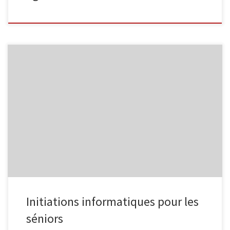
L’Espace Public Numérique, situé au sein de la bibliothèque de
Malmedy propose des ateliers informatiques à destination des
séniors. Découverte d’Internet Découvrez Internet et ses bases :
recherche d’information, envoi de courrier électronique … 4
séances organisées les mardis 14/11, 21/11 28/11 et 5/12, de
9h30 à 11h30 Internet intermédiaire […]
Initiations informatiques pour les
séniors