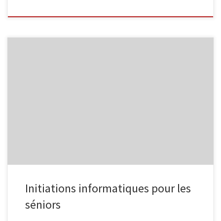
L’Espace Public Numérique, situé au sein de la bibliothèque de
Malmedy propose des ateliers informatiques à destination des
séniors. Smartphone et tablette Androïd Découvrez
l’environnement des tablettes et des smartphones Androïd,
comment ajouter des applications et la personnaliser. 2 séances
organisées les vendredis 3/2 et 10/2, de 9h30 à 11h30 […]
Initiations informatiques pour les
séniors