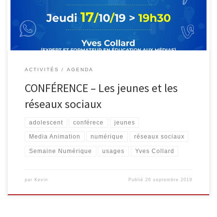
comprendre les jeunes et les adolescents, leurs usages d’Internet,
des smartphones et des […]
ACTIVITÉS
AGENDA
CONFÉRENCE – Les jeunes et les
réseaux sociaux
adolescent
conférece
jeunes
Media Animation
numérique
réseaux sociaux
Semaine Numérique
usages
Yves Collard
par
Kevin
Publié
26 septembre 2019