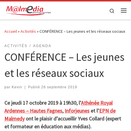
Passer au contenu
Search
Me
Accueil
»
Activités
»
CONFÉRENCE – Les jeunes et les réseaux sociaux
ACTIVITÉS
AGENDA
CONFÉRENCE – Les jeunes
et les réseaux sociaux
par
Kevin
|
Publié
26 septembre 2019
Ce jeudi 17 octobre 2019 à 19h30, l’
Athénée Royal
Ardennes – Hautes Fagnes
,
Inforjeunes
et l’
EPN de
Malmedy
ont le plaisir d’accueillir Yves Collard (expert
et formateur en éducation aux médias).