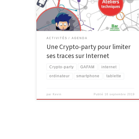
transformé nos pratiques de lecture et d’écriture.
L’accessibilité et l’offre de contenus ne cessent
d’augmenter tandis que de nouveaux supports
apparaissent. […]
ACTIVITÉS
AGENDA
Une Crypto-party pour limiter
ses traces sur Internet
Crypto-party
GAFAM
internet
ordinateur
smartphone
tablette
par
Kevin
Publié
16 septembre 2019