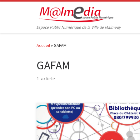
Passer au contenu
Espace Public Numérique de la Ville de Malmedy
Accueil
»
GAFAM
GAFAM
1 article
Une Crypto-party est organisée le mercredi 16 octobre
à 18h à la bibliothèque de Malmedy. L’objectif ?
Apprendre à protéger ses données personnelles sur
Internet. Le numérique a fondamentalement