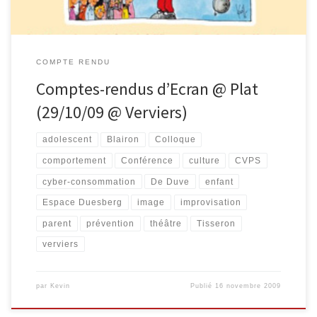
COMPTE RENDU
Comptes-rendus d’Ecran @ Plat
(29/10/09 @ Verviers)
adolescent
Blairon
Colloque
comportement
Conférence
culture
CVPS
cyber-consommation
De Duve
enfant
Espace Duesberg
image
improvisation
parent
prévention
théâtre
Tisseron
verviers
par
Kevin
Publié
16 novembre 2009