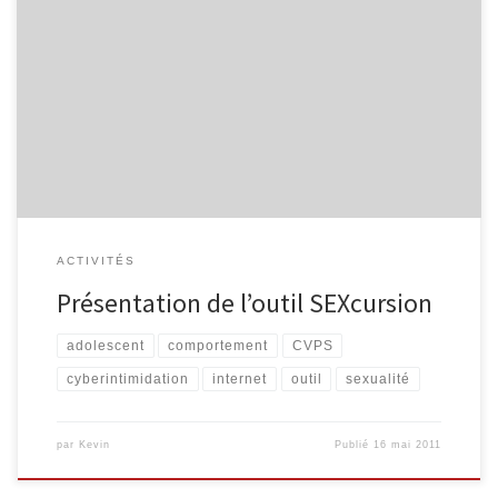
Le mercredi 18 mai de 16h30 à 18h30 à la bibliothèque de
Malmedy Présentation de l’outil par les animatrices du CVPS
(découverte de l’outil, court métrage, dossier pédagogique,
échanges) pour les professionnels travaillant avec des
adolescents. Objectifs de l’outil – Exprimer ses émotions et
sentiments face aux représentations de la […]
ACTIVITÉS
Présentation de l’outil SEXcursion
adolescent
comportement
CVPS
cyberintimidation
internet
outil
sexualité
par
Kevin
Publié
16 mai 2011