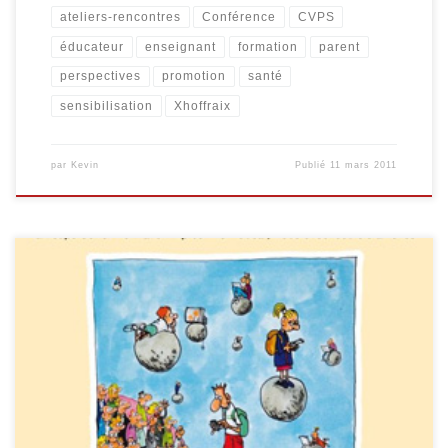
ateliers-rencontres
Conférence
CVPS
éducateur
enseignant
formation
parent
perspectives
promotion
santé
sensibilisation
Xhoffraix
par
Kevin
Publié
11 mars 2011
Le 29 octobre a eu lieu, à l’Espace Duesberg de Verviers, la
journée d’échange « Ecran @ Plat ». Organisée par le CPVS (Centre
Verviétois de Promotion de la Santé et par le RéZéa (Réseau
d’échanges en matière d’assuétudes), offrait plusieurs « Regards
croisés sur les cyberconsommations, de l’enfant au jeune adulte ».
Nous […]