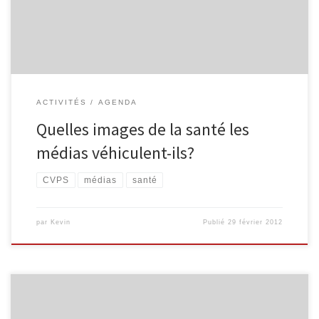
santé mentale de Verviers) est organisée le mercredi 9 mai de
9h30 à 13h00 […]
ACTIVITÉS
AGENDA
Quelles images de la santé les
médias véhiculent-ils?
CVPS
médias
santé
par
Kevin
Publié
29 février 2012