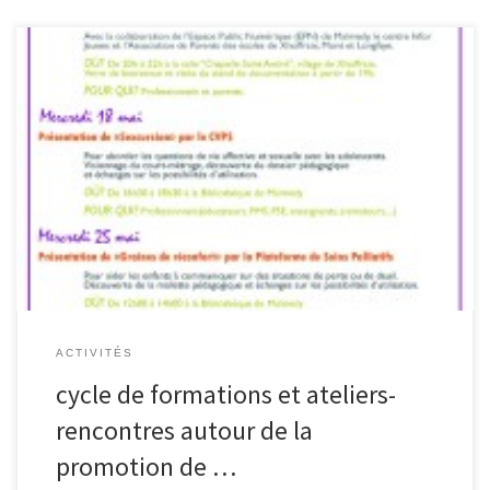
Conférence : «Être parents, éducateurs, enseignants à l’ère des
NTIC (nouvelles technologies de l’information et de la
communication)» par Jérôme Gherroucha (psychologue et
criminologue) et Éric Willems (psychopédagogue) Mise en
perspective des risques mais aussi des bénéfices que peuvent
représenter les nouveaux médias. Avec la collaboration de
l’Espace Public Numérique […]
ACTIVITÉS
cycle de formations et ateliers-
rencontres autour de la
promotion de …