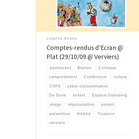
d’échanges en matière d’assuétudes), offrait plusieurs
« Regards croisés sur les cyberconsommations, de
l’enfant au jeune adulte ». Nous […]
COMPTE RENDU
Comptes-rendus d’Ecran @
Plat (29/10/09 @ Verviers)
adolescent
Blairon
Colloque
comportement
Conférence
culture
CVPS
cyber-consommation
De Duve
enfant
Espace Duesberg
image
improvisation
parent
prévention
théâtre
Tisseron
verviers