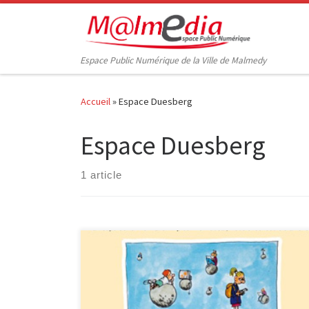
Passer au contenu
Espace Public Numérique de la Ville de Malmedy
Accueil
»
Espace Duesberg
Espace Duesberg
1 article
Le 29 octobre a eu lieu, à l’Espace Duesberg de
Verviers, la journée d’échange « Ecran @ Plat ».
Organisée par le CPVS (Centre Verviétois de
Promotion de la Santé et par le RéZéa (Réseau