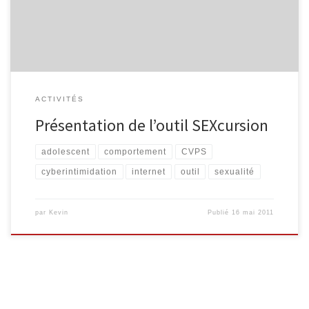
adolescents. Objectifs de l’outil – Exprimer ses émotions et
sentiments face aux représentations de la […]
ACTIVITÉS
Présentation de l’outil SEXcursion
adolescent
comportement
CVPS
cyberintimidation
internet
outil
sexualité
par
Kevin
Publié
16 mai 2011