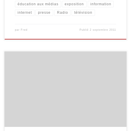
éducation aux médias
exposition
information
internet
presse
Radio
télévision
par
Fred
Publié
2 septembre 2011
Une septantaine d’élèves issus de l’école du Centre de Malmedy
et de l’école communale de Xhoffraix ont participé durant les
mois de décembre 2010 et de janvier 2011 à des ateliers de
musique assistée par ordinateur. Cinq séances ont été
programmées et ont abouti à la mise en son(s) de […]