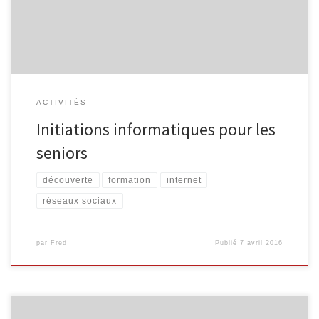
19/4, 26/4, 3/5, 10/5 et 17/5, de 9h00 à 11h30. Comprendre les
tablettes […]
ACTIVITÉS
Initiations informatiques pour les
seniors
découverte
formation
internet
réseaux sociaux
par
Fred
Publié
7 avril 2016