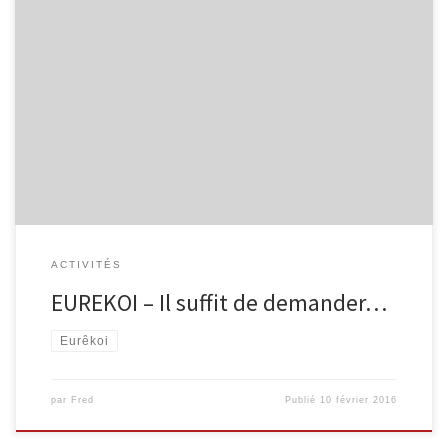
La bibliothèque de Malmedy et son espace public numérique
participent à Eurêkoi, le service de réponse à distance. Une
question ? Vos bibliothécaires vous répondent en moins de 72h,
service gratuit. Envie de poser une question à un bibliothécaire?
EURÊKOI est fait pour ça! C’est un service de réponse à […]
ACTIVITÉS
EUREKOI – Il suffit de demander…
Eurêkoi
par
Fred
Publié
10 février 2016