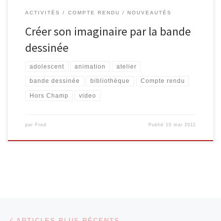
ACTIVITÉS
COMPTE RENDU
NOUVEAUTÉS
Créer son imaginaire par la bande
dessinée
adolescent
animation
atelier
bande dessinée
bibliothèque
Compte rendu
Hors Champ
video
par
Fred
Publié
10 mai 2011
Navigation dans les articles
Articles plus récents
ARTICLES PLUS RÉCENTS