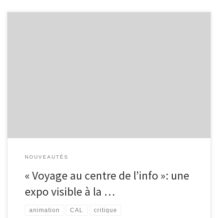
Durant le mois de septembre et d’octobre, l’exposition intitulée «
Voyage au centre de l’info » est visible à la bibliothèque de
Malmedy, dans le local situé juste à côté de l’Espace Public
Numérique. Conçue par le Centre d’Action Laïque de la Province
de Liège, cette exposition vise à conscientiser […]
NOUVEAUTÉS
« Voyage au centre de l’info »: une
expo visible à la …
animation
CAL
critique