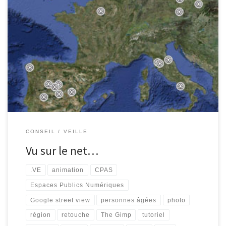
Dans la rubrique « toujours utile », voici quelques infos (sites) que
je souhaite partager : L’informatique s’installe dans les maisons de
repos du CPAS de Verviers Le Centre Public d’Information .VE
(Espace Public Numérique de la Ville de Verviers) a développé un
magnifique partenariat, avec le CPAS de Verviers. Grace aux […]
CONSEIL
VEILLE
Vu sur le net…
.VE
animation
CPAS
Espaces Publics Numériques
Google street view
personnes âgées
photo
région
retouche
The Gimp
tutoriel