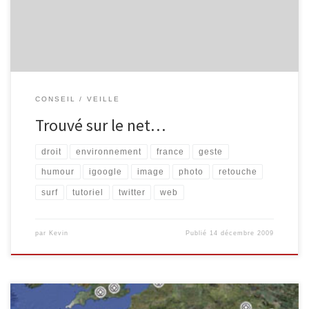
virtuelles, d’arts, […]
CONSEIL
VEILLE
Trouvé sur le net…
droit
environnement
france
geste
humour
igoogle
image
photo
retouche
surf
tutoriel
twitter
web
par
Kevin
Publié
14 décembre 2009