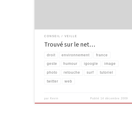
droit à l’image et des images (France) « Les images
font partie intégrante de notre vie qu’elles soient :
virtuelles, d’arts, […]
CONSEIL
VEILLE
Trouvé sur le net…
droit
environnement
france
geste
humour
igoogle
image
photo
retouche
surf
tutoriel
twitter
web
par
Kevin
Publié
14 décembre 2009