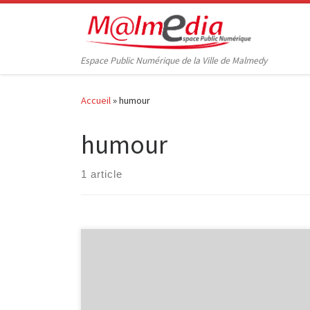
Passer au contenu
Espace Public Numérique de la Ville de Malmedy
Accueil
»
humour
humour
1 article
Voici quelques liens trouvés via les flux rss, en surfant
sur le web, via Twitter, … qui méritaient une petite
attention. Droit-Image : tout ce qu’il faut savoir sur le