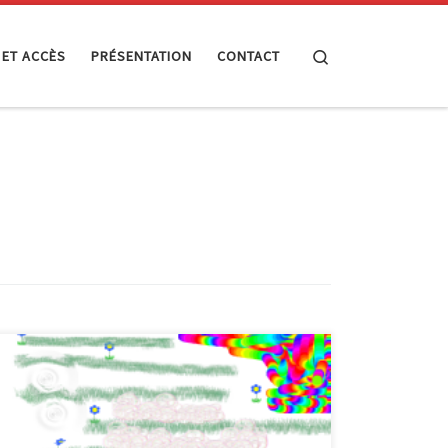
Search
 ET ACCÈS
PRÉSENTATION
CONTACT
Ces dernières semaines, l’EPN a été actif sur plusieurs
plans. Ainsi, les trois premières séances d’une
formation visant la découverte d’Internet ont eu lieu,
ainsi que des animations d’éducation aux médias et