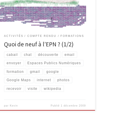
aux dangers d’Internet, en collaboration avec des
classes de l’enseignement secondaire. Comme
promis, voici un petit compte-rendu des […]
ACTIVITÉS
COMPTE RENDU
FORMATIONS
Quoi de neuf à l’EPN ? (1/2)
cabail
chat
découverte
email
envoyer
Espaces Publics Numériques
formation
gmail
google
Google Maps
internet
photos
recevoir
visite
wikipedia
par
Kevin
Publié
1 décembre 2009