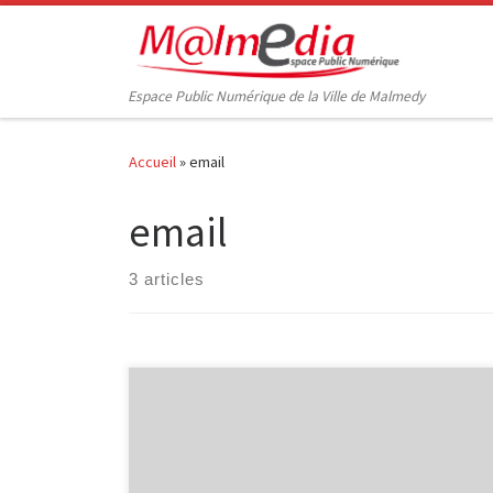
Passer au contenu
Espace Public Numérique de la Ville de Malmedy
Accueil
»
email
email
3 articles
Internet pour les séniors Découvrir Internet et ses
bases : recherche d’information, envoi de courrier
électronique … 5 séances organisées les jeudis 12/09,
19/09, 26/09, 03/10 et 10/10, de 9h00 à 11h30.