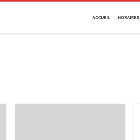
ACCUEIL
HORAIRES
Dans le cadre du Plan Mobilisateur des Techniques de
l’Information et de la Communication de la Région
Wallonne, l’asbl ISF en collaboration avec l’EPN
M@lmédia vous propose une formation gratuite pour