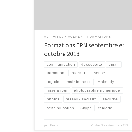
Comprendre les tablettes et les liseuses Découvrir
l’environnement des tablettes tactiles. Quels sont les
différents modèles ? Pour […]
ACTIVITÉS
AGENDA
FORMATIONS
Formations EPN septembre et
octobre 2013
communication
découverte
email
formation
internet
liseuse
logiciel
maintenance
Malmedy
mise à jour
photographie numérique
photos
réseaux sociaux
sécurité
sensibilisation
Skype
tablette
par
Kevin
Publié
3 septembre 2013