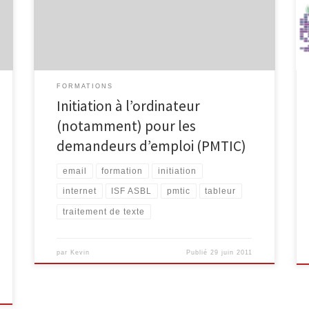
demandeurs d’emploi libres ou indemnisés. Cette
formation de 12 séances se déroulera, à partir de
8h30 jusque 12h30, aux […]
FORMATIONS
Initiation à l’ordinateur
(notamment) pour les
demandeurs d’emploi (PMTIC)
email
formation
initiation
internet
ISF ASBL
pmtic
tableur
traitement de texte
par
Kevin
Publié
29 juin 2011