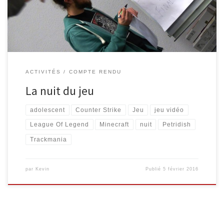
dédiée au jeu, dont le jeu vidéo. Un programme concerté a été
mis […]
ACTIVITÉS
COMPTE RENDU
La nuit du jeu
adolescent
Counter Strike
Jeu
jeu vidéo
League Of Legend
Minecraft
nuit
Petridish
Trackmania
par
Kevin
Publié
5 février 2016