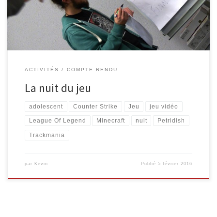
dédiée au jeu, dont le jeu vidéo. Un programme concerté a été
mis […]
ACTIVITÉS
COMPTE RENDU
La nuit du jeu
adolescent
Counter Strike
Jeu
jeu vidéo
League Of Legend
Minecraft
nuit
Petridish
Trackmania
par
Kevin
Publié
5 février 2016