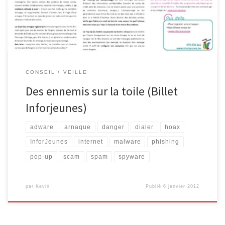
même avoir des conséquences financières importantes. Quels
sont-ils, ces voyous […]
CONSEIL
VEILLE
Des ennemis sur la toile (Billet
Inforjeunes)
adware
arnaque
danger
dialer
hoax
InforJeunes
internet
malware
phishing
pop-up
scam
spam
spyware
par
Kevin
Publié
6 janvier 2012