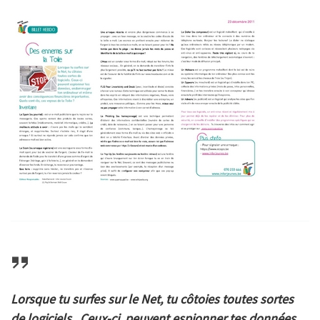
Lorsque tu surfes sur le Net, tu côtoies toutes sortes
de logiciels. Ceux-ci peuvent espionner tes données,