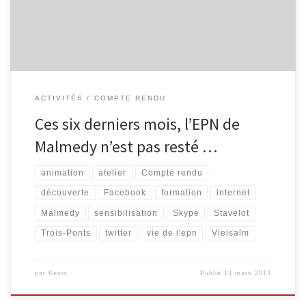
groupes poussant un peu […]
ACTIVITÉS
COMPTE RENDU
Ces six derniers mois, l’EPN de
Malmedy n’est pas resté …
animation
atelier
Compte rendu
découverte
Facebook
formation
internet
Malmedy
sensibilisation
Skype
Stavelot
Trois-Ponts
twitter
vie de l'epn
Vielsalm
par
Kevin
Publié
13 mars 2013