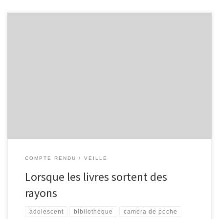
Stéphane Noirhomme (http://www.stephanenoirhomme.be/) est
l’animateur indépendant engagé pour le projet Hors Champ…
Animateur, guide nature et Formateur, ce dernier est amené à
tisser des liens entre les différentes communes (Malmedy, Vielsalm
et Waimes), entre les idées de chacun et avec l’environnement
pour proposer et réaliser des animations emplies de joie […]
COMPTE RENDU
VEILLE
Lorsque les livres sortent des
rayons
adolescent
bibliothèque
caméra de poche