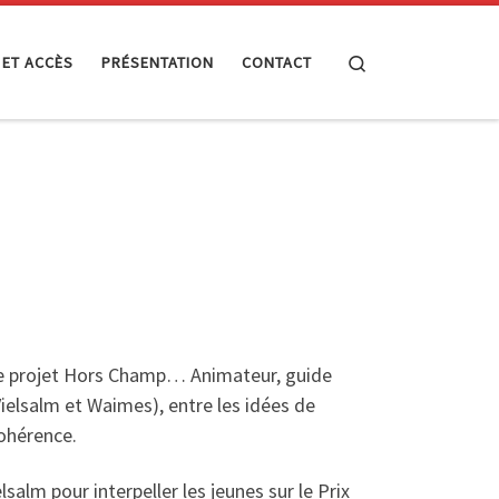
Search
 ET ACCÈS
PRÉSENTATION
CONTACT
le projet Hors Champ… Animateur, guide
ielsalm et Waimes), entre les idées de
cohérence.
lsalm pour interpeller les jeunes sur le Prix