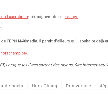
r du Luxembourg
témoignent de ce
passage
.
ip de l’EPN M@lmedia. Il parait d’ailleurs qu’il souhaite déjà
.horschamp.be/
.
T, Lorsque les livres sortent des rayons, Site Internet Actu2
a de poche
Hors Champ
Prix versele
sté