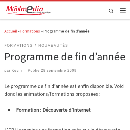
Passer au contenu
Search
Me
Accueil
»
Formations
»
Programme de fin d’année
FORMATIONS
NOUVEAUTÉS
Programme de fin d’année
par
Kevin
|
Publié
28 septembre 2009
Le programme de fin d’année est enfin disponible. Voici
donc les animations/formations proposées :
Formation : Découverte d’Internet
L’EPN organise une formation axée sur la découverte