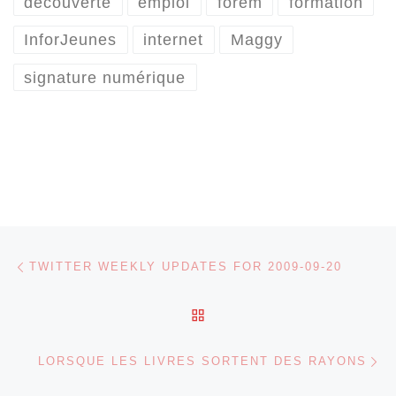
découverte
emploi
forem
formation
InforJeunes
internet
Maggy
signature numérique
Parcourir les articles
Article précédent
TWITTER WEEKLY UPDATES FOR 2009-09-20
RETOUR À LA LISTE DES
Ar
LORSQUE LES LIVRES SORTENT DES RAYONS