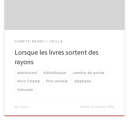
et Waimes), entre les idées de chacun et avec l’environnement
pour proposer et réaliser des animations emplies de joie […]
COMPTE RENDU
VEILLE
Lorsque les livres sortent des
rayons
adolescent
bibliothèque
caméra de poche
Hors Champ
Prix versele
stéphane
Vielsalm
par
Kevin
Publié
12 octobre 2009