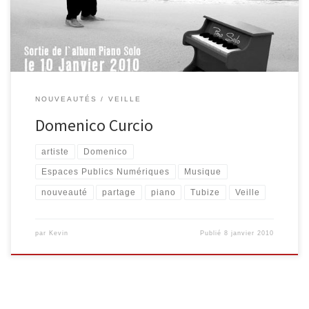
vous le présenter. « Il s’appelle Domenico Curcio… Ne dites pas
que c’est un artiste talentueux, compositeur […]
NOUVEAUTÉS
VEILLE
Domenico Curcio
artiste
Domenico
Espaces Publics Numériques
Musique
nouveauté
partage
piano
Tubize
Veille
par
Kevin
Publié
8 janvier 2010