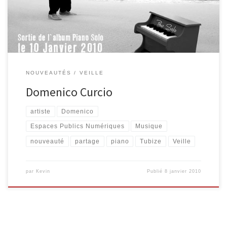
vous le présenter. « Il s’appelle Domenico Curcio… Ne dites pas
que c’est un artiste talentueux, compositeur […]
NOUVEAUTÉS
VEILLE
Domenico Curcio
artiste
Domenico
Espaces Publics Numériques
Musique
nouveauté
partage
piano
Tubize
Veille
par
Kevin
Publié
8 janvier 2010