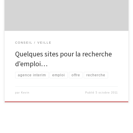
http://www.arbajob.com Culture.be :
http://www.culture.be/index.php?id=emploi_stage […]
CONSEIL
VEILLE
Quelques sites pour la recherche
d’emploi…
agence interim
emploi
offre
recherche
par
Kevin
Publié
5 octobre 2011