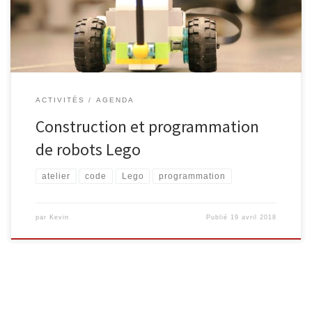
atelier pour découvrir les bases de la programmation,
spécialement […]
ACTIVITÉS
AGENDA
Construction et programmation
de robots Lego
atelier
code
Lego
programmation
par
Kevin
Publié
19 avril 2018