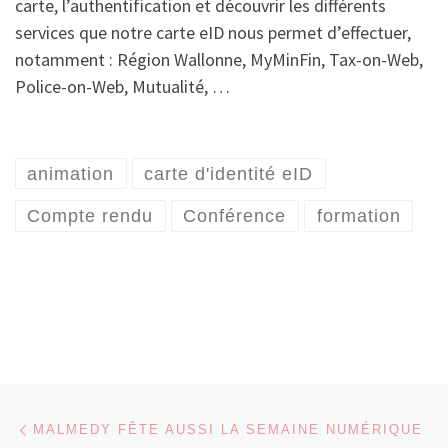
carte, l’authentification et découvrir les différents
services que notre carte eID nous permet d’effectuer,
notamment : Région Wallonne, MyMinFin, Tax-on-Web,
Police-on-Web, Mutualité, …
animation
carte d'identité eID
Compte rendu
Conférence
formation
Parcourir les articles
Article précédent
MALMEDY FÊTE AUSSI LA SEMAINE NUMÉRIQUE