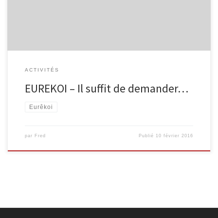
EURÊKOI est fait pour ça! C’est un service de réponse à […]
ACTIVITÉS
EUREKOI – Il suffit de demander…
Eurêkoi
par
Fred
Publié
10 février 2016