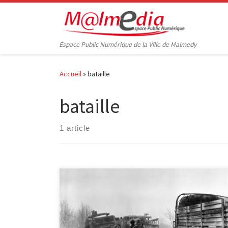
Passer au contenu
Espace Public Numérique de la Ville de Malmedy
Accueil
»
bataille
bataille
1 article
Une recherche récente sur Twitter a attiré mon
attention. Cette recherche permettait de retrouver les
tweets parlant de « Malmedy ». C’est ainsi que j’ai
découvert, que nous fêtions les 65 ans du massacre de