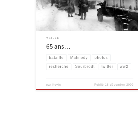
Malmedy. Malheureusement, les sites vers lesquels j’ai
été renvoyés étaient tous anglophones. J’ai
néanmoins pu trouver une […]
VEILLE
65 ans…
bataille
Malmedy
photos
recherche
Sourbrodt
twitter
ww2
par
Kevin
Publié
18 décembre 2009