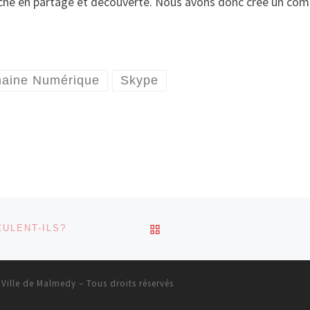
riche en partage et découverte. Nous avons donc créé un compte
aine Numérique
Skype
RETOUR À LA LISTE DES
ULENT-ILS?
 Ville de Malmedy
– Tous droits réservés