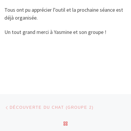
Tous ont pu apprécier l’outil et la prochaine séance est
déjà organisée.
Un tout grand merci à Yasmine et son groupe !
Parcourir les articles
Article précédent
DÉCOUVERTE DU CHAT (GROUPE 2)
RETOUR À LA LISTE DES