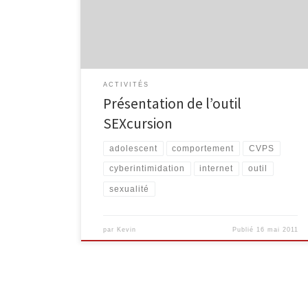
professionnels travaillant avec des adolescents.
Objectifs de l’outil – Exprimer ses émotions et
sentiments face aux représentations de la […]
ACTIVITÉS
Présentation de l’outil
SEXcursion
adolescent
comportement
CVPS
cyberintimidation
internet
outil
sexualité
par
Kevin
Publié
16 mai 2011