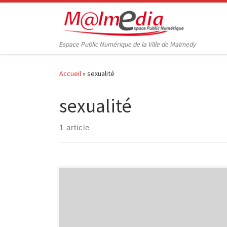
Passer au contenu
Espace Public Numérique de la Ville de Malmedy
Accueil
»
sexualité
sexualité
1 article
Le mercredi 18 mai de 16h30 à 18h30 à la
bibliothèque de Malmedy Présentation de l’outil par
les animatrices du CVPS (découverte de l’outil, court
métrage, dossier pédagogique, échanges) pour les