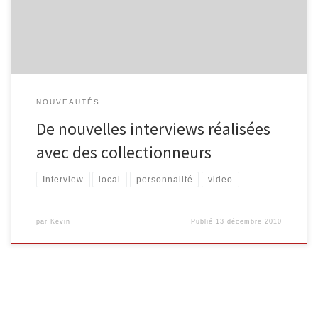
collectionne tout ce qui touche, de près ou de loin, à Malmedy.
Entretien avec Eddy […]
NOUVEAUTÉS
De nouvelles interviews réalisées
avec des collectionneurs
Interview
local
personnalité
video
par
Kevin
Publié
13 décembre 2010