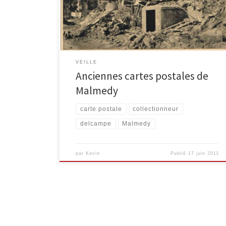
série d’objets de collections : timbres, cartes postales,
monnaie, … Pour ravir notre regard et notre curiosité,
les photos de ces objets sont disponibles sur le […]
VEILLE
Anciennes cartes postales de
Malmedy
carte postale
collectionneur
delcampe
Malmedy
par
Kevin
Publié
17 juin 2011