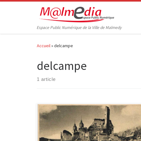
Passer au contenu
Espace Public Numérique de la Ville de Malmedy
Accueil
»
delcampe
delcampe
1 article
Les amateurs de cartes postales et les collectionneurs
connaissent tous Delcampe.be. Ce site permet
d’acheter et de mettre aux enchères en ligne tout une