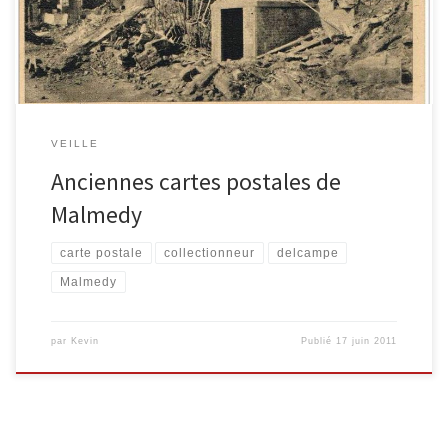
curiosité, les photos de ces objets sont disponibles sur le […]
VEILLE
Anciennes cartes postales de
Malmedy
carte postale
collectionneur
delcampe
Malmedy
par
Kevin
Publié
17 juin 2011