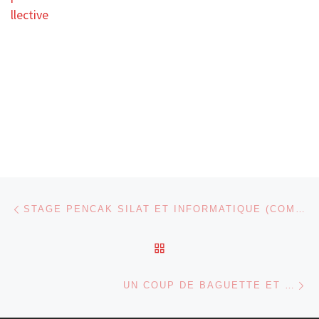
Parcourir les articles
Article précédent
STAGE PENCAK SILAT ET INFORMATIQUE (COMPTE-RENDU COLLECTIF)
RETOUR À LA LISTE DES
Ar
UN COUP DE BAGUETTE ET …