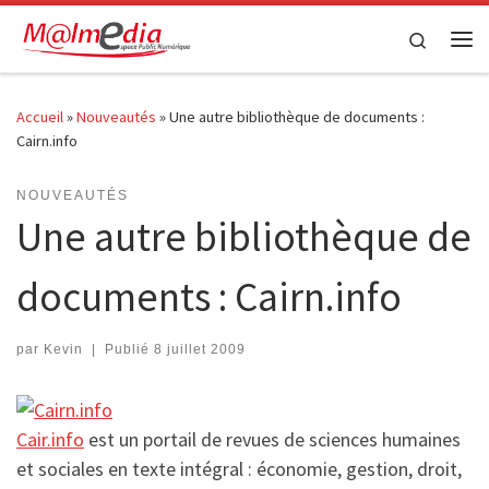
Passer au contenu
Search
Me
Accueil
»
Nouveautés
»
Une autre bibliothèque de documents :
Cairn.info
NOUVEAUTÉS
Une autre bibliothèque de
documents : Cairn.info
par
Kevin
|
Publié
8 juillet 2009
Cair.info
est un portail de revues de sciences humaines
et sociales en texte intégral : économie, gestion, droit,