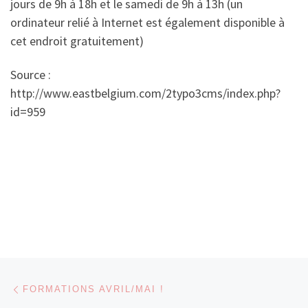
jours de 9h à 18h et le samedi de 9h à 13h (un
ordinateur relié à Internet est également disponible à
cet endroit gratuitement)
Source :
http://www.eastbelgium.com/2typo3cms/index.php?
id=959
Parcourir les articles
Article précédent
FORMATIONS AVRIL/MAI !