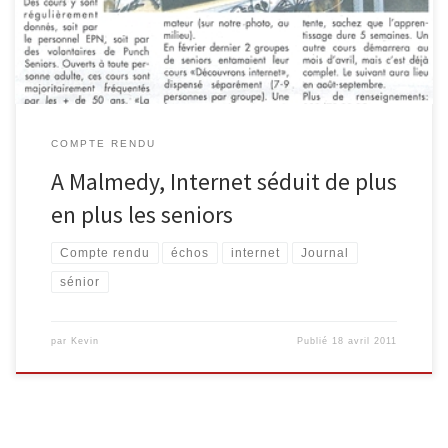
qui leur seraient réservés. Nous avons donc proposé, dans un […]
COMPTE RENDU
A Malmedy, Internet séduit de plus
en plus les seniors
Compte rendu
échos
internet
Journal
sénior
par
Kevin
Publié
18 avril 2011