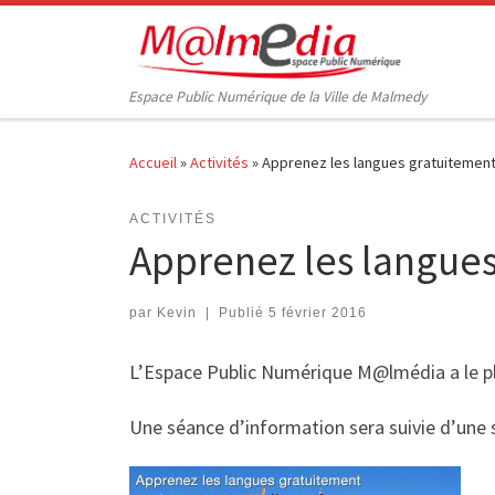
Passer au contenu
Espace Public Numérique de la Ville de Malmedy
Accueil
»
Activités
»
Apprenez les langues gratuitement 
ACTIVITÉS
Apprenez les langues
par
Kevin
|
Publié
5 février 2016
L’Espace Public Numérique M@lmédia a le plais
Une séance d’information sera suivie d’une 