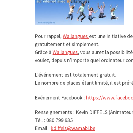
Pour rappel,
Wallangues
est une initiative d
gratuitement et simplement.
Grâce à
Wallangues
, vous aurez la possibili
voulez, depuis n’importe quel ordinateur co
L’événement est totalement gratuit.
Le nombre de places étant limité, il est préf
Evénement Facebook :
https://www.facebo
Renseignements : Kevin DIFFELS (Animateu
Tél. : 080 799 935
Email :
kdiffels@wamabi.be