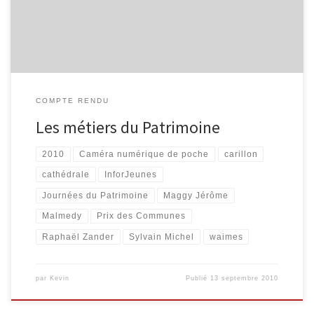
filmée en partie avec l’une de nos caméras numérique de […]
COMPTE RENDU
Les métiers du Patrimoine
2010
Caméra numérique de poche
carillon
cathédrale
InforJeunes
Journées du Patrimoine
Maggy Jérôme
Malmedy
Prix des Communes
Raphaël Zander
Sylvain Michel
waimes
par
Kevin
Publié
13 septembre 2010