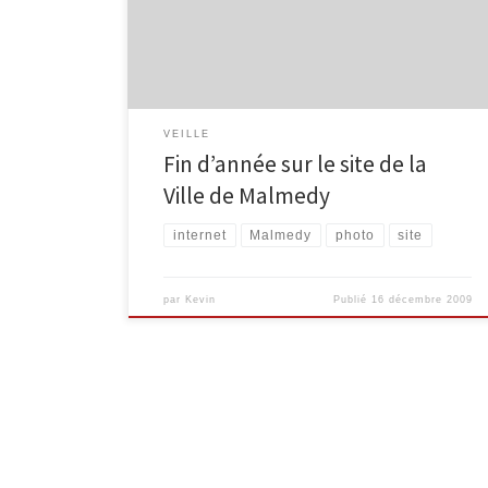
hivernal, proposant quelques très belles images,
notamment : Lien vers le site de la Ville de Malmedy
VEILLE
Fin d’année sur le site de la
Ville de Malmedy
internet
Malmedy
photo
site
par
Kevin
Publié
16 décembre 2009