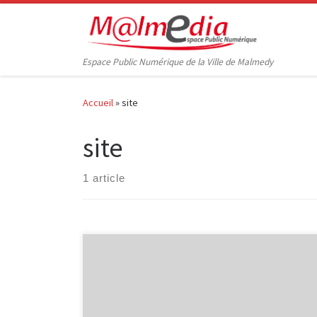
Passer au contenu
Espace Public Numérique de la Ville de Malmedy
Accueil
»
site
site
1 article
Le site Internet de la Ville de Malmedy affiche un
panel de photos, en bandeau, changeant au fil des
saisons. Ainsi, nous pouvons apercevoir le thème