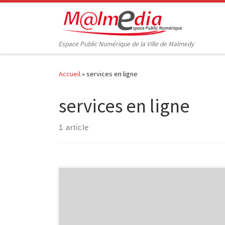
Passer au contenu
Espace Public Numérique de la Ville de Malmedy
Accueil
»
services en ligne
services en ligne
1 article
L’Espace Public Numérique, situé au sein de la
bibliothèque de Malmedy propose des ateliers
informatiques à destination des séniors. Découverte
d’Internet Découvrez Internet et ses bases : recherche