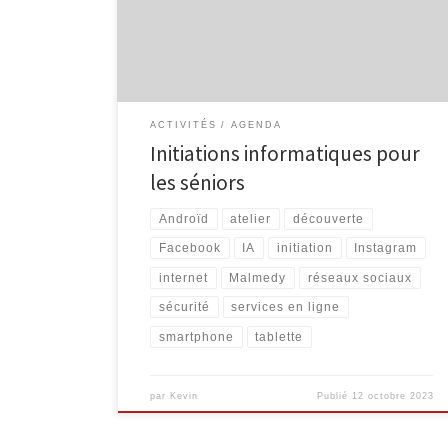
d’information, envoi de courrier électronique … 4
séances organisées les mardis 14/11, 21/11 28/11 et
5/12, de 9h30 à 11h30 Internet intermédiaire […]
ACTIVITÉS
AGENDA
Initiations informatiques pour
les séniors
Androïd
atelier
découverte
Facebook
IA
initiation
Instagram
internet
Malmedy
réseaux sociaux
sécurité
services en ligne
smartphone
tablette
par
Kevin
Publié
12 octobre 2023