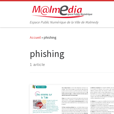
Passer au contenu
Espace Public Numérique de la Ville de Malmedy
Accueil
»
phishing
phishing
1 article
InforJeunes Malmedy vient de me faire parvenir le
dernier billet intitulé « Des ennemis sur la toile »…
C’est avec son aimable autorisation que j’en publie le
contenu. Lorsque tu surfes sur le Net, tu côtoies toutes