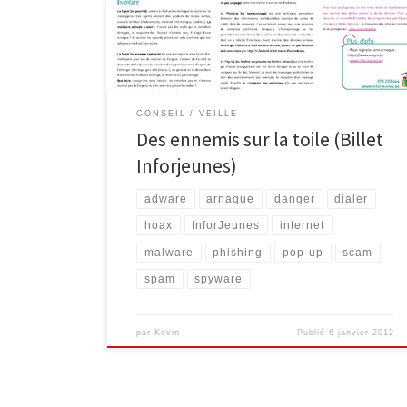
sortes de logiciels. Ceux-ci peuvent espionner
tes données, endommager ton ordinateur et
même avoir des conséquences financières
importantes. Quels sont-ils, ces voyous […]
CONSEIL
VEILLE
Des ennemis sur la toile (Billet
Inforjeunes)
adware
arnaque
danger
dialer
hoax
InforJeunes
internet
malware
phishing
pop-up
scam
spam
spyware
par
Kevin
Publié
6 janvier 2012