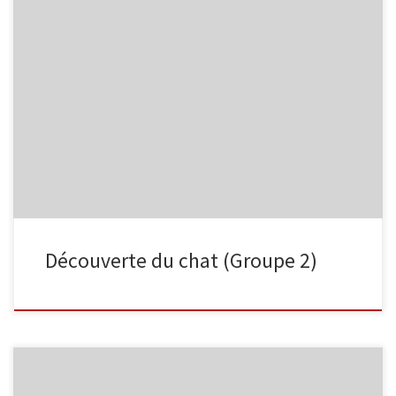
Au programme lors de cette séance, nous avons tous créé une
adresse email via une webmail bien connue… Tous ont pu
découvrir la lecture et l’envoi de message et l’ajout de contact au
carnet d’adresse. Et enfin, le moment tant attendu du chat… via le
logiciel de messagerie instantanée Windows […]
Découverte du chat (Groupe 2)