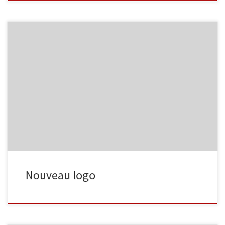
Je vous présente le nouveau logo, imaginé et réalisé par
Benjamin ZURSTRASSEN (bouzoum1(at)gmail.com). Un tout grand
merci à lui pour cet excellent travail !
Nouveau logo