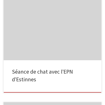
Suite à la proposition de Yasmine (Animatrice de l’EPN d’Estinnes,
Le Fil d’Estinnes), une séance de chat a été organisée
conjointement entre notre « Groupe 1 » et le « sien ». Suite à ces
échanges, Yasmine a publié : « Si le chat est une bonne chose,
c’est parce que, non seulement, les personnes […]
Séance de chat avec l’EPN
d’Estinnes