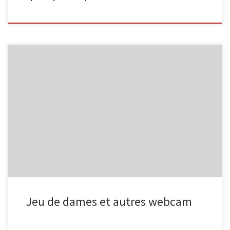
Lors de la séance de ce lundi (groupe 2), nous avons eu le plaisir
de jouer ! Ce qui, apparemment, n’était pas si évident pour tous…
Nous avons également utilisé la webcam, via la messagerie
instantanée, et découvert les joies des vidéos en ligne.
Jeu de dames et autres webcam