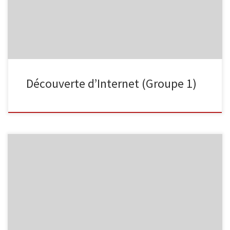
d’information était un excellent tremplin pour effectuer une
recherche (à […]
Découverte d’Internet (Groupe 1)
Bonjour, Je vous souhaite la bienvenue sur le blog de l’EPN de
Malmedy. Celui-ci est actuellement en construction. Vous pouvez
me contacter pour tout renseignement ou pour toute remarque.
Kevin Diffels (Animateur)