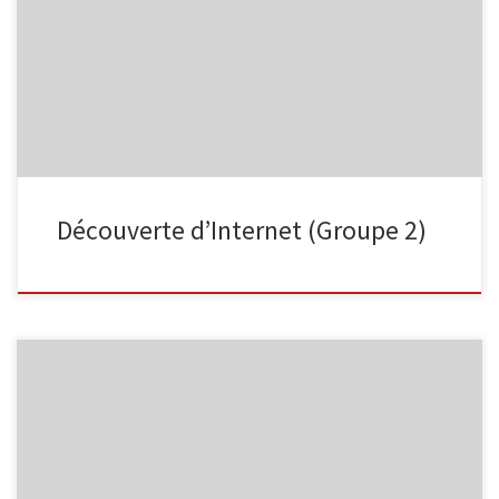
identiques, qui ne se ressemblent pas. J’y vois une preuve que
chacun contribue à créer son apprentissage. La formation de ce
deuxième groupe a eu lieu lundi 26 janvier, en début de soirée.
Les sites internet sur lesquels nous avons […]
Découverte d’Internet (Groupe 2)
Vendredi 23/01, dans la matinée, une première séance de
formation a eu lieu sur la découverte du Web. Les premières
recherches nous ont permis de découvrir le blog de la
bibliothèque de Malmedy et son catalogue en ligne. Cette mine