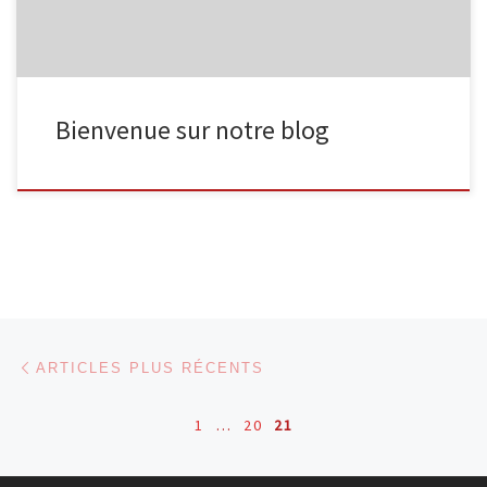
Bienvenue sur notre blog
Navigation dans les articles
Articles plus récents
ARTICLES PLUS RÉCENTS
1
…
20
21