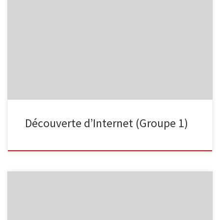
La deuxième séance a eu lieu ce matin… avec, au programme, la
création et l’utilisation d’une adresse Email. Après la création des
adresses, nous avons pu tester l’envoi et la lecture des courriels et
l’enregistrement des contacts. Le site, devenu quasi
incontournable de Cabail, a été présenté. La qualité de […]
Découverte d’Internet (Groupe 1)
Deux groupes ont été constitués pour deux formations, à priori