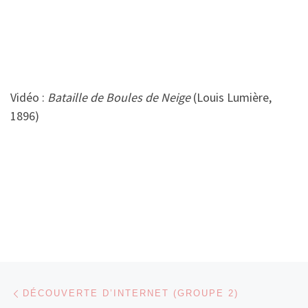
Vidéo :
Bataille de Boules de Neige
(Louis Lumière,
1896)
Parcourir les articles
Article précédent
DÉCOUVERTE D’INTERNET (GROUPE 2)