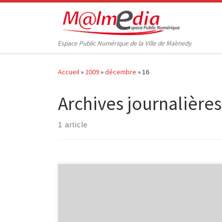
Passer au contenu
Espace Public Numérique de la Ville de Malmedy
Accueil
»
2009
»
décembre
»
16
Archives journalières
1 article
Le site Internet de la Ville de Malmedy affiche un
panel de photos, en bandeau, changeant au fil des
saisons. Ainsi, nous pouvons apercevoir le thème