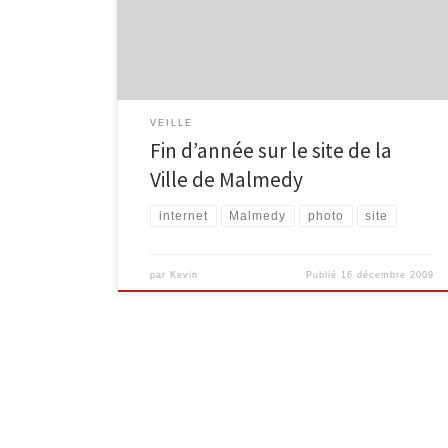
hivernal, proposant quelques très belles images,
notamment : Lien vers le site de la Ville de Malmedy
VEILLE
Fin d’année sur le site de la
Ville de Malmedy
internet
Malmedy
photo
site
par
Kevin
Publié
16 décembre 2009