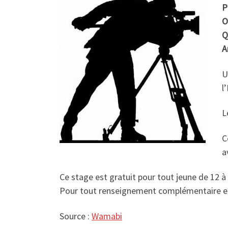
P
O
Q
A
U
l
L
C
a
Ce stage est gratuit pour tout jeune de 12 à 
Pour tout renseignement complémentaire et l
Source :
Wamabi