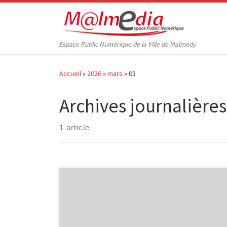
Passer au contenu
Espace Public Numérique de la Ville de Malmedy
Accueil
»
2026
»
mars
»
03
Archives journalières
1 article
À l’heure où les services publics, les banques et de
nombreuses démarches passent au numérique, il n’est
pas toujours simple de s’y retrouver : carte d’identité
électronique, compte itsme, formulaires en ligne,