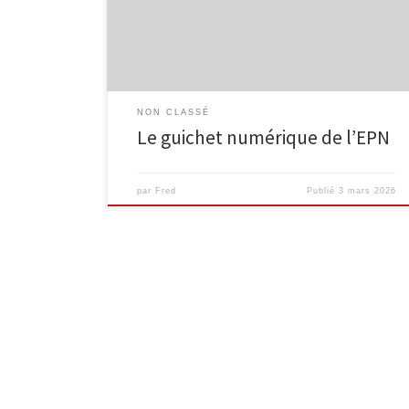
applications officielles… Pour répondre à ces besoins,
l’Espace Public Numérique propose un service de
guichet numérique, accessible aux […]
NON CLASSÉ
Le guichet numérique de l’EPN
par
Fred
Publié
3 mars 2026