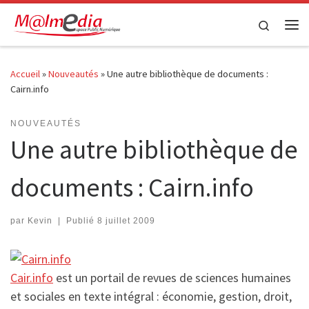
Passer au contenu
Search
Me
Accueil
»
Nouveautés
»
Une autre bibliothèque de documents :
Cairn.info
NOUVEAUTÉS
Une autre bibliothèque de
documents : Cairn.info
par
Kevin
|
Publié
8 juillet 2009
Cair.info
est un portail de revues de sciences humaines
et sociales en texte intégral : économie, gestion, droit,