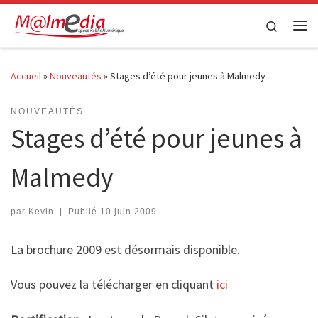
Passer au contenu
Search
Me
Accueil
»
Nouveautés
»
Stages d’été pour jeunes à Malmedy
NOUVEAUTÉS
Stages d’été pour jeunes à
Malmedy
par
Kevin
|
Publié
10 juin 2009
La brochure 2009 est désormais disponible.
Vous pouvez la télécharger en cliquant
ici