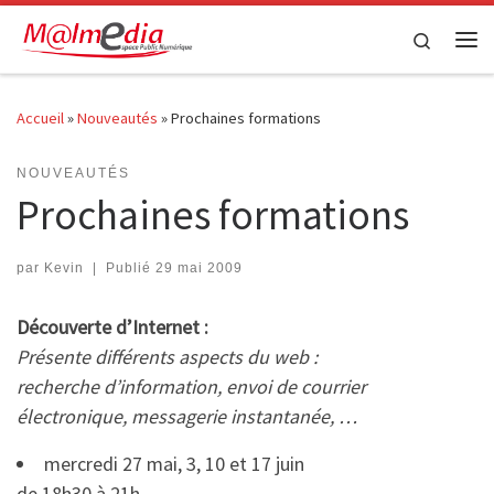
Passer au contenu
Search
Me
Accueil
»
Nouveautés
»
Prochaines formations
NOUVEAUTÉS
Prochaines formations
par
Kevin
|
Publié
29 mai 2009
Découverte d’Internet :
Présente différents aspects du web :
recherche d’information, envoi de courrier
électronique, messagerie instantanée, …
mercredi 27 mai, 3, 10 et 17 juin
de 18h30 à 21h