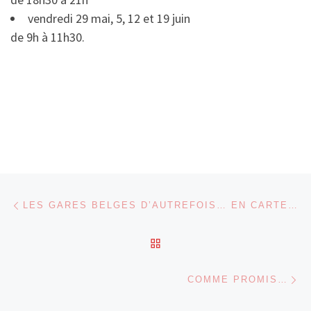
vendredi 29 mai, 5, 12 et 19 juin
de 9h à 11h30.
Parcourir les articles
Article précédent
LES GARES BELGES D’AUTREFOIS… EN CARTES POSTALES
RETOUR À LA LISTE DES
Ar
COMME PROMIS…