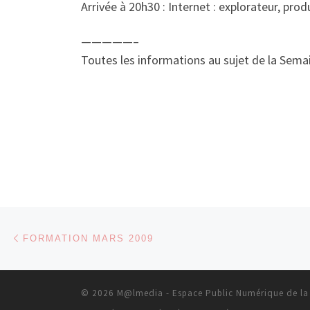
Arrivée à 20h30 : Internet : explorateur, pro
—————–
Toutes les informations au sujet de la Sem
Parcourir les articles
Article précédent
FORMATION MARS 2009
© 2026
M@lmedia - Espace Public Numérique de la