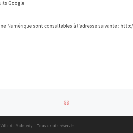
duits Google
aine Numérique sont consultables à l’adresse suivante : ht
RETOUR À LA LISTE DES
 Ville de Malmedy
– Tous droits réservés